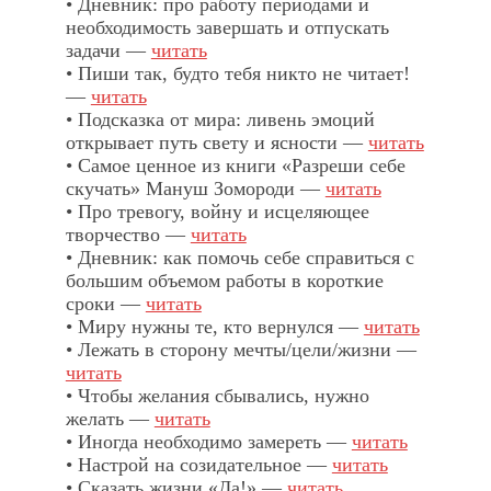
• Дневник: про работу периодами и
необходимость завершать и отпускать
задачи —
читать
• Пиши так, будто тебя никто не читает!
—
читать
• Подсказка от мира: ливень эмоций
открывает путь свету и ясности —
читать
• Самое ценное из книги «Разреши себе
скучать» Мануш Зомороди —
читать
• Про тревогу, войну и исцеляющее
творчество —
читать
• Дневник: как помочь себе справиться с
большим объемом работы в короткие
сроки —
читать
• Миру нужны те, кто вернулся —
читать
• Лежать в сторону мечты/цели/жизни —
читать
• Чтобы желания сбывались, нужно
желать —
читать
• Иногда необходимо замереть —
читать
• Настрой на созидательное —
читать
• Сказать жизни «Да!» —
читать