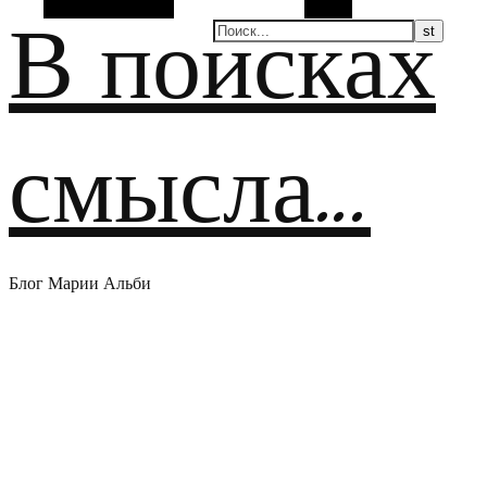
Случайная статья
Поиск
В поисках
смысла…
Блог Марии Альби