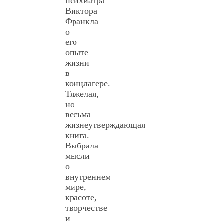
психиатра
Виктора
Франкла
о
его
опыте
жизни
в
концлагере.
Тяжелая,
но
весьма
жизнеутверждающая
книга.
Выбрала
мысли
о
внутреннем
мире,
красоте,
творчестве
и